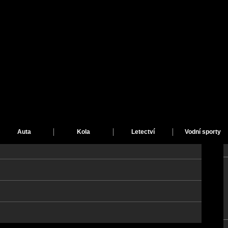
Auta
Kola
Letectví
Vodní sporty