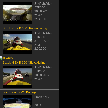
Jindřich Adelt
STK600
30.08.2018
závod
2:14,100
Suzuki GSX R 600 / Pannoniaring
Jindřich Adelt
STK600
31.07.2018
závod
2:05,500
Suzuki GSX R 600 / Slovakiaring
Jindřich Adelt
STK600
10.08.2017
závod
--
Ford Escort Mk2 / Donegal
Frank Kelly
--
2015