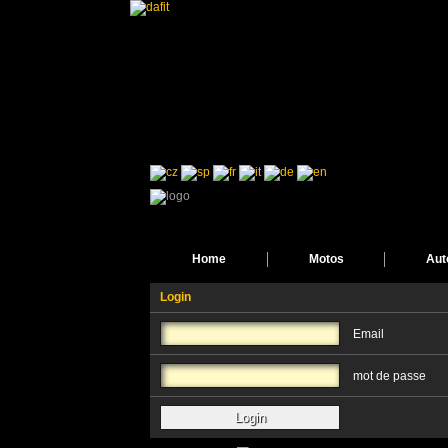
Home
Motos
Aut
Login
Email
mot de passe