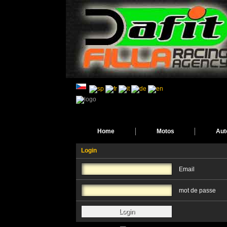
Home
Motos
Aut
Login
Email
mot de passe