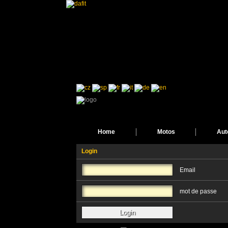
Home
Motos
Aut
Login
Email
mot de passe