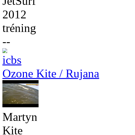
JetSurf
2012
tréning
--
Ozone Kite / Rujana
Martyn
Kite