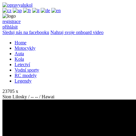
registrace
přihlásit
Sleduj nás na facebooku
Nahraj svoje onboard video
Home
Motocykly
Auta
Kola
Letectví
Vodní sporty
RC modely
Legendy
23705 x
Sion Lilosky / -- -- / Hawai