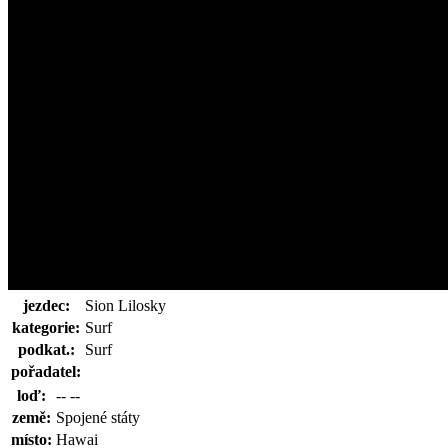
jezdec:
Sion Lilosky
kategorie:
Surf
podkat.:
Surf
pořadatel:
loď:
-- --
země:
Spojené státy
místo:
Hawai