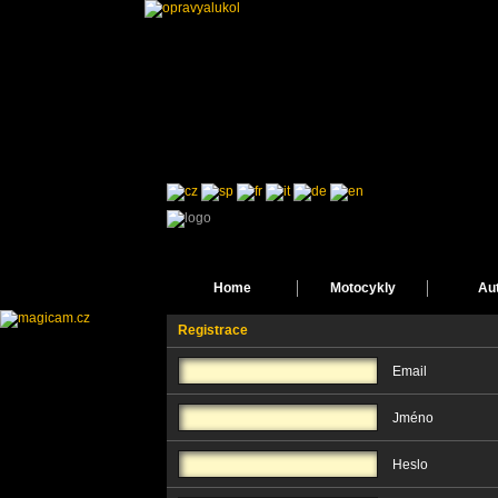
Home
Motocykly
Au
Registrace
Email
Jméno
Heslo