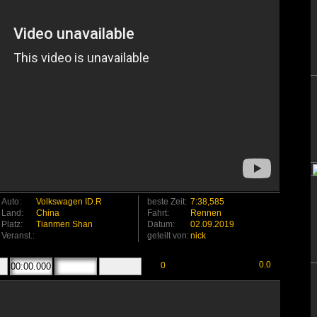
Auto:
Volkswagen ID.R
beste Zeit:
7:38,585
Land:
China
Fahrt:
Rennen
Platz:
Tianmen Shan
Datum:
02.09.2019
Veranst.:
geteilt von:
nick
0.0
0