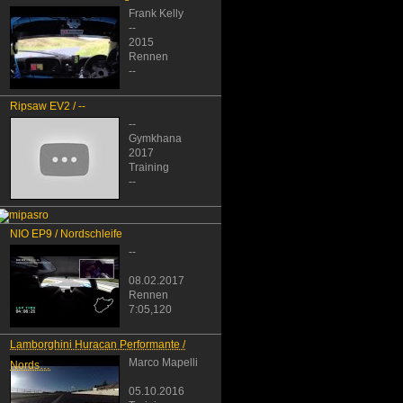
Frank Kelly
--
2015
Rennen
--
Ripsaw EV2 / --
--
Gymkhana
2017
Training
--
NIO EP9 / Nordschleife
--
08.02.2017
Rennen
7:05,120
Lamborghini Huracan Performante /
Marco Mapelli
Nords…
05.10.2016