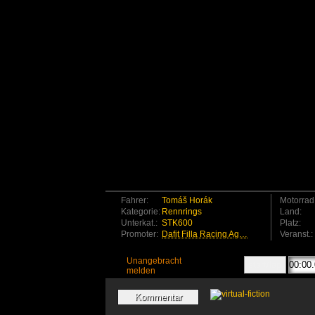
Fahrer:
Tomáš Horák
Motorrad
Kategorie:
Rennrings
Land:
Unterkat.:
STK600
Platz:
Promoter:
Dafit Filla Racing Ag…
Veranst.:
Unangebracht
melden
Kommentar