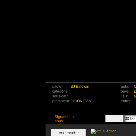
pilote:
BJ Baldwin
auto:
C
catégorie :
pays:
É
sous-cat.:
lieu:
M
promoteur:
[HOONIGAN]
entrep.:
Signaler un
abus
commenter