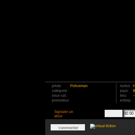
pilote:
Policeman
motos:
H
catégorie :
pays:
B
sous-cat.:
lieu:
-
promoteur:
entrep.:
Signaler un
abus
commenter