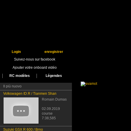
Login
enregistrer
Suivez-nous sur facebook
Ajouter votre onboard vidéo
RC modèles
Légendes
Il più nuovo
Volkswagen ID.R / Tianmen Shan
Romain Dumas
02.09.2019
course
7:38,585
Suzuki GSX R 600 / Brno