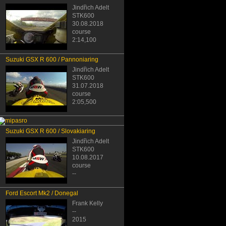
Jindřich Adelt
STK600
30.08.2018
course
2:14,100
Suzuki GSX R 600 / Pannoniaring
Jindřich Adelt
STK600
31.07.2018
course
2:05,500
Suzuki GSX R 600 / Slovakiaring
Jindřich Adelt
STK600
10.08.2017
course
--
Ford Escort Mk2 / Donegal
Frank Kelly
--
2015