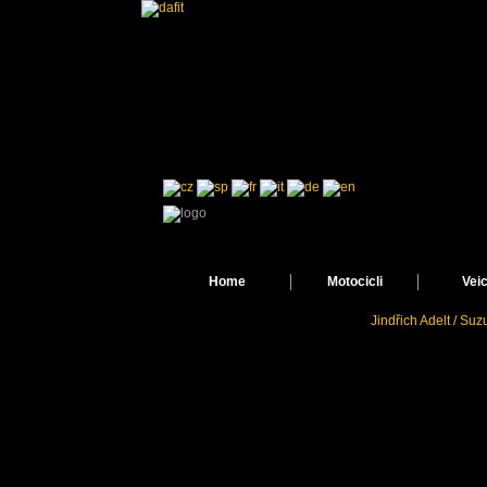
Home
Motocicli
Veic
Jindřich Adelt / Su