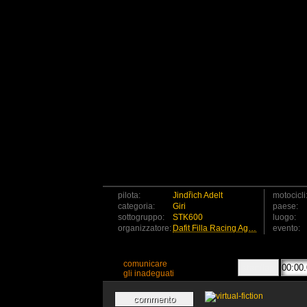
pilota:
Jindřich Adelt
motocicli
categoria:
Giri
paese:
sottogruppo:
STK600
luogo:
organizzatore:
Dafit Filla Racing Ag…
evento:
comunicare
gli inadeguati
commento