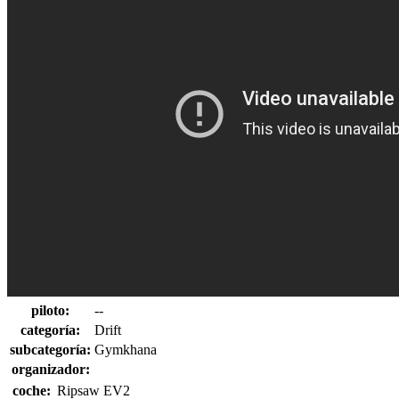
piloto:
--
categoría:
Drift
subcategoría:
Gymkhana
organizador:
coche:
Ripsaw EV2