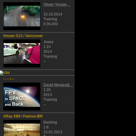
Olivier Yorgan…
10.10.2014
Training
0:36,000
Nissan S13 / Vancouver
Joeey
1:10
2014
Training
--
-- -- / --
David Windestå…
1:20
2013
Training
--
XRay XB9 / Padova IBR
Bashing
1:8
15.01.2013