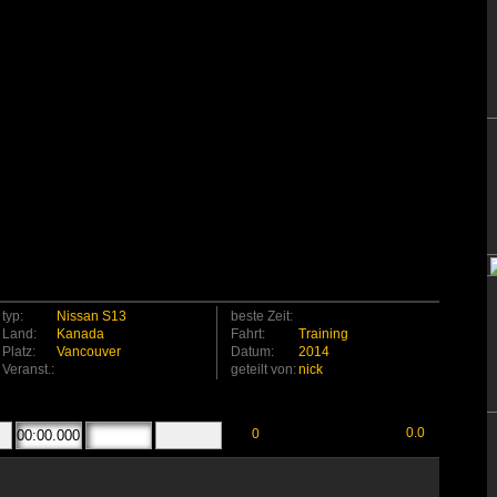
typ:
Nissan S13
beste Zeit:
Land:
Kanada
Fahrt:
Training
Platz:
Vancouver
Datum:
2014
Veranst.:
geteilt von:
nick
0.0
0