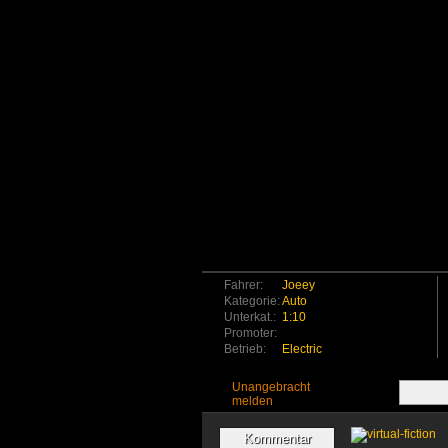
Fahrer:
Joeey
Kategorie:
Auto
Unterkat.:
1:10
Promoter:
Betrieb:
Electric
Unangebracht
melden
Kommentar