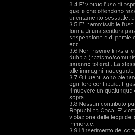
E’ vietato l’uso di es
quelle che offendono razz
orientamento sessuale, et
E’ inammissibile l’uso
forma di una scrittura par
sospensione o di parole con
ecc.
Non inserire links all
dubbia (nazismo/comunism
saranno tollerati. La stes
alle immagini inadeguate 
Gli utenti sono pienam
ogni loro contributo. Il ges
rimuovere un qualunque co
sopra.
Nessun contributo può 
Repubblica Ceca. E’ vietat
violazione delle leggi del
immorale.
L’inserimento dei com